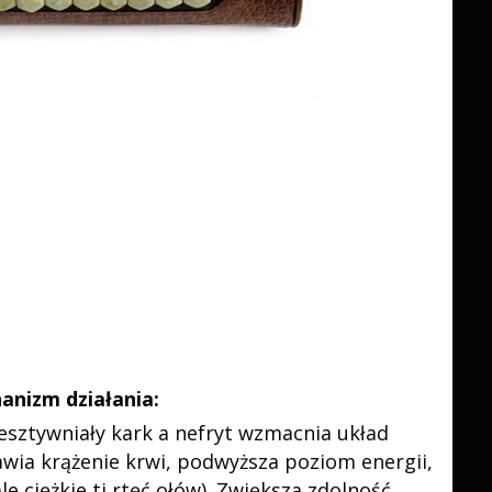
anizm działania:
esztywniały kark a nefryt wzmacnia układ
ia krążenie krwi, podwyższa poziom energii,
 ciężkie tj rtęć ołów). Zwiększa zdolność