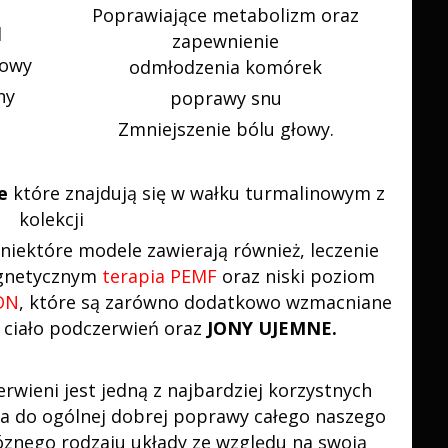
Poprawiające metabolizm oraz
l
zapewnienie
iowy
odmłodzenia komórek
ny
poprawy snu
Zmniejszenie bólu głowy.
we
które znajdują się w wałku turmalinowym z
kolekcji
niektóre modele zawierają również, leczenie
gnetycznym
terapia PEMF
oraz niski poziom
ON
, które są zarówno dodatkowo wzmacniane
 ciało podczerwień oraz
JONY UJEMNE.
rwieni jest jedną z najbardziej korzystnych
a do ogólnej dobrej poprawy całego naszego
óznego rodzaju układy ze względu na swoją