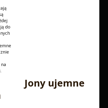
ają
są
żdej
ją do
mnych
ujemne
znie
 na
.
Jony ujemne
ń