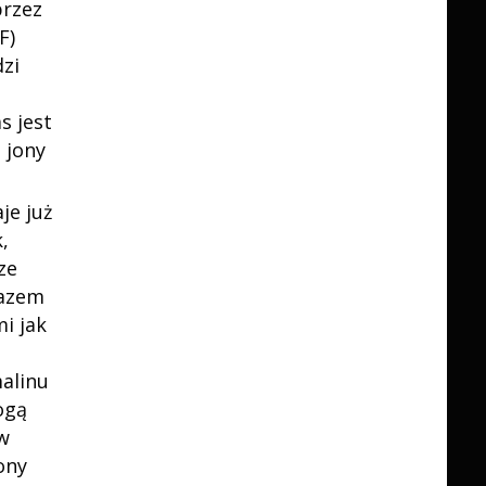
rzez
F)
zi
s jest
 jony
je już
,
ze
razem
mi jak
alinu
ogą
w
ony