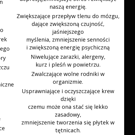
n
naszą energię.
Zwiększające przepływ tlenu do mózgu,
dające zwiększoną czujność,
do
jaśniejszego
rek
myślenia, zmniejszenie senności
i zwiększoną energię psychiczną
wego
Niwelujące zarazki, alergeny,
óry
kurz i pleśń w powietrzu.
zczu
Zwalczające wolne rodniki w
organizmie.
iczne
Usprawniające i oczyszczające krew
dzięki
czemu może ona stać się lekko
zasadowy,
e
zmniejszenie tworzenia się płytek w
ce
tętnicach.