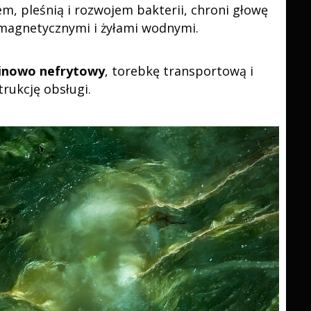
em, pleśnią i rozwojem bakterii, chroni głowę
omagnetycznymi i żyłami wodnymi.
inowo nefrytowy
, torebkę transportową i
trukcję obsługi.