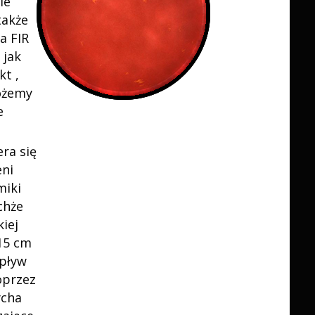
ie
także
a FIR
 jak
t ,
ożemy
e
ra się
eni
miki
chże
iej
15 cm
pływ
oprzez
ych
a