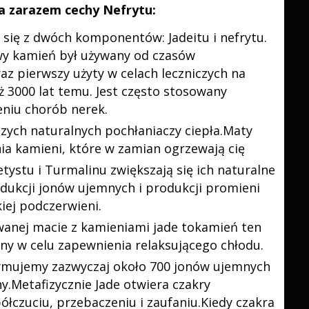
a zarazem cechy Nefrytu:
 się z dwóch komponentów: Jadeitu i nefrytu.
wy kamień był używany od czasów
az pierwszy użyty w celach leczniczych na
ż 3000 lat temu. Jest często stosowany
eniu chorób nerek.
szych naturalnych pochłaniaczy ciepła.Maty
ia kamieni, które w zamian ogrzewają cię
ystu i Turmalinu zwiększają się ich naturalne
odukcji jonów ujemnych i produkcji promieni
iej podczerwieni.
wanej macie z kamieniami jade tokamień ten
y w celu zapewnienia relaksującego chłodu.
zymujemy zazwyczaj około 700 jonów ujemnych
y.Metafizycznie Jade otwiera czakry
półczuciu, przebaczeniu i zaufaniu.Kiedy czakra