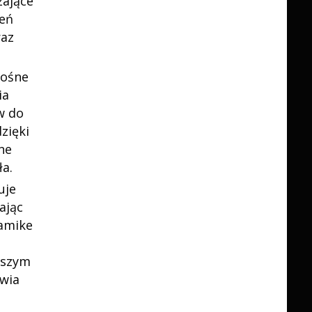
zające
ień
raz
nośne
ia
w do
zięki
ne
ła.
uje
ając
ramike
aszym
wia