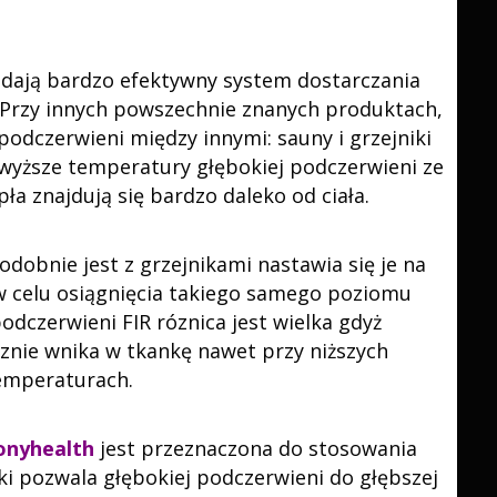
adają bardzo efektywny system dostarczania
Przy innych powszechnie znanych produktach,
podczerwieni między innymi: sauny i grzejniki
wyższe temperatury głębokiej podczerwieni ze
pła znajdują się bardzo daleko od ciała.
dobnie jest z grzejnikami nastawia się je na
 celu osiągnięcia takiego samego poziomu
odczerwieni FIR róznica jest wielka gdyż
znie wnika w tkankę nawet przy niższych
emperaturach.
nyhealth
jest przeznaczona do stosowania
ki pozwala głębokiej podczerwieni do głębszej