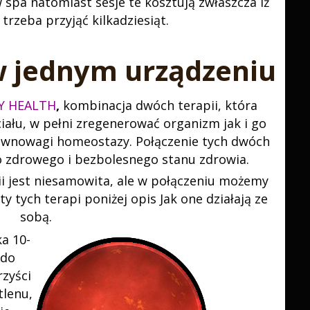
spa natomiast sesje te kosztują zwłaszcza iż
trzeba przyjąć kilkadziesiąt.
w jednym urządzeniu
 HEALTH
,
kombinacja dwóch terapii, która
iału, w pełni zregenerować organizm jak i go
ównowagi homeostazy. Połączenie tych dwóch
o zdrowego i bezbolesnego stanu zdrowia.
ii jest niesamowita, ale w połączeniu możemy
y tych terapi poniżej opis Jak one działają ze
sobą.
a 10-
 do
rzyści
tlenu,