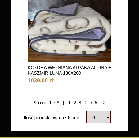
KOŁDRA WEŁNIANA ALPAKA ALPINA +
KASZMIR LUNA 180X200
1039.00 zł
Strona
1
z
8
1
2
3
4
5
6
...
>
Ilość produktów na strone: