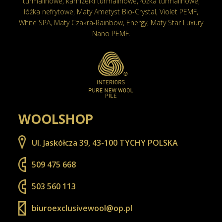
turmalinowe, kamizelki turmalinowe, łóżka turmalinowe,
łóżka nefrytowe, Maty Ametyst Bio-Crystal, Violet PEMF,
White SPA, Maty Czakra-Rainbow, Energy, Maty Star Luxury
Nano PEMF.
WOOLSHOP
Ul. Jaskółcza 39, 43-100 TYCHY POLSKA
509 475 668
503 560 113
biuroexclusivewool@op.pl