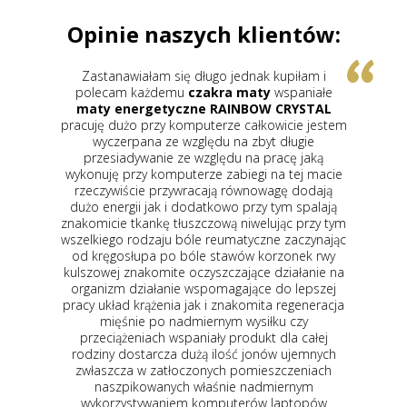
Opinie naszych klientów:
go jednak kupiłam i
Zastanawiałem się nad kupnem
kra maty
wspaniałe
ceramiki turmalinowej
gdyż koszt 
 RAINBOW CRYSTAL
z ceramiki turmalinu
w placówkach
erze całkowicie jestem
uczęszczałem z żoną na zabiegi był
du na zbyt długie
droższy a jeżeli w tym sklepie inte
ględu na pracę jaką
więcej w placówkach tych mówiono 
e zabiegi na tej macie
maty są najlepsze a cała reszta to
ają równowagę dodają
okazało się to całkowitą nieprawd
tkowo przy tym spalają
zabiegach w których uczestniczyłem 
zową niwelując przy tym
matę wynosiła prawie 6500 złotych
reumatyczne zaczynając
mata miała mniej kamieni była w
 stawów korzonek rwy
szerokości i krótsza pozwoliłem sob
szczające działanie na
zaufać Panu sprzedawcy który powied
omagające do lepszej
tak mam prawo do 14 dni oddać u
i znakomita regeneracja
sprawdzając działanie
maty turma
rnym wysiłku czy
ceramiki turmalinu
Obawiałam się
ły produkt dla całej
tak jak mówiła pani tam gdzie chod
 ilość jonów ujemnych
zabiegi nie dorównują matą z ich
ych pomieszczeniach
okazało się że uzyskuję się te same
aśnie nadmiernym
korzystne dla zdrowia ze względu
mputerów laptopów
turmalinu działania podczerwieni