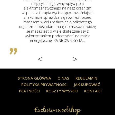
wny wpływ pola
organizm jonów ujemnych jak i nis
o na nasz organizm
magnetycznego co więcej maty te 
szająco-rozlużniająca
wykończone zamszem mają na
się również i przed
nowoczesny wygląd jak i wyposaż
źnienia całkowitego
nowoczesne zgrabne sterowniki z
tę do masażu i widzę
czasu trwania terapii jak i regulacji
e skuteczniejszy z
mają bardzo dobrze zagospod
zerwieni na macie
kamienie w kształcie sześciokątów
INBOW CRYSTAL.
barwach od czarnego po br
umiejscowione są jeden przy drugim
wygodniej się na nich leży
<
>
STRONA GŁÓWNA
O NAS
REGULAMIN
POLITYKA PRYWATNOSCI
JAK KUPOWAĆ
PŁATNOŚCI
KOSZTY WYSYŁKI
KONTAKT