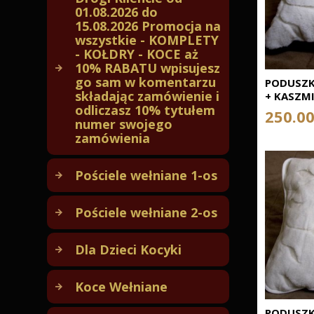
01.08.2026 do
15.08.2026 Promocja na
wszystkie - KOMPLETY
- KOŁDRY - KOCE aż
10% RABATU wpisujesz
go sam w komentarzu
PODUSZK
składając zamówienie i
+ KASZMI
odliczasz 10% tytułem
250.00
numer swojego
zamówienia
Pościele wełniane 1-os
Pościele wełniane Camel (69)
Pościele wełniane 2-os
Pościele wełniane Kaszmir
(51)
Pościele wełniane Camel (283)
Dla Dzieci Kocyki
Pościele wełniane Merynos
Pościele wełniane Kaszmir
(21)
(256)
Kocyki dla maluchów (20)
Koce Wełniane
Pościele wełniane Merynos
Pościele wełniane Merynos
PODUSZK