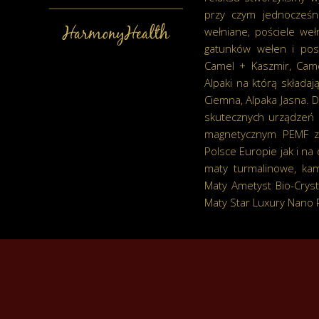
przy czym jednocześn
wełniane, pościele we
gatunków wełen i pos
Camel + Kaszmir, Cam
Alpaki na którą składaj
Ciemna, Alpaka Jasna.
skutecznych urządzeń 
magnetycznym PEMF zn
Polsce Europie jak i na
maty turmalinowe, kami
Maty Ametyst Bio-Cryst
Maty Star Luxury Nano 