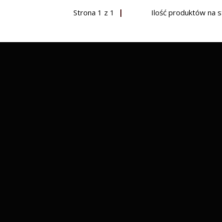
Strona
1
z
1
Ilość produktów na 