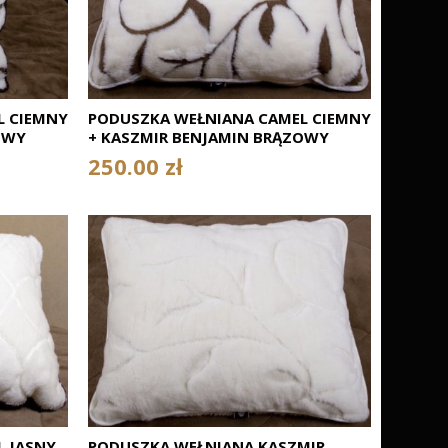
L CIEMNY
PODUSZKA WEŁNIANA CAMEL CIEMNY
OWY
+ KASZMIR BENJAMIN BRĄZOWY
80X70
250.00 zł
 JASNY
PODUSZKA WEŁNIANA KASZMIR