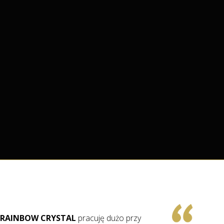
iej
maty z ceramiki turmalinu
w placówkach do których