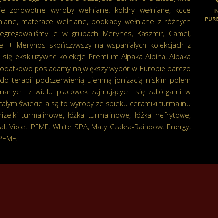
ie zdrowotne wyroby wełniane: kołdry wełniane, koce
łniane, materace wełniane, podkłady wełniane z różnych
egregowaliśmy je w grupach Merynos, Kaszmir, Camel,
el + Merynos skończywszy na wspaniałych kolekcjach z
ą się ekskluzywne kolekcje Premium Alpaka Alpina, Alpaka
 Dodatkowo posiadamy największy wybór w Europie bardzo
do terapii podczerwienią ujemną jonizacją niskim polem
anych z wielu placówek zajmujących się zabiegami w
 całym świecie a są to wyroby ze spieku ceramiki turmalinu
zelki turmalinowe, łóżka turmalinowe, łóżka nefrytowe,
al, Violet PEMF, White SPA, Maty Czakra-Rainbow, Energy,
PEMF.