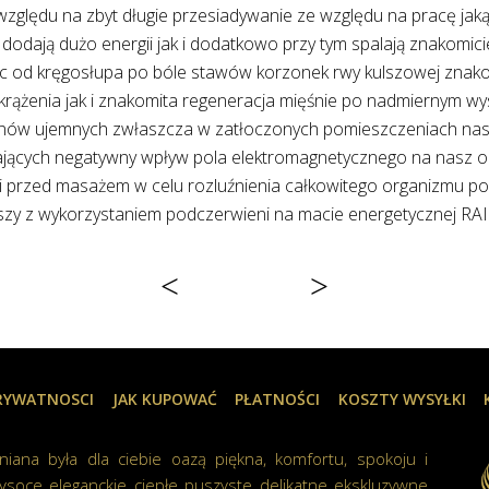
na zabiegi był 3 krotnie droższy a jeżeli w tym sklepie intern
a to byle co a okazało się to całkowitą nieprawdą gdyż na zabi
mata miała mniej kamieni była węższa na szerokości i krótsza p
do 14 dni oddać urządzenie sprawdzając działanie
maty turmal
chodziliśmy na zabiegi nie dorównują matą z ich placówek okazał
malinu działania podczerwieni na nasz organizm jonów ujemnych 
ą naprawdę nowoczesny wygląd jak i wyposażone są w nowocze
tury mają bardzo dobrze zagospodarowane kamienie w kształc
umiejscowione są jeden przy drugim dlatego też 
<
>
PRYWATNOSCI
JAK KUPOWAĆ
PŁATNOŚCI
KOSZTY WYSYŁKI
niana była dla ciebie oazą piękna, komfortu, spokoju i
ysoce eleganckie ciepłe puszyste delikatne ekskluzywne