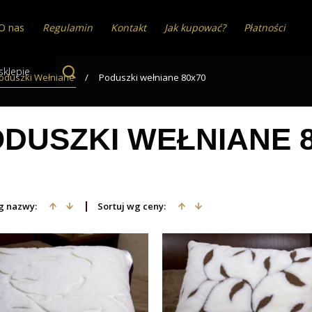
O nas
Regulamin
Kontakt
Jak kupować?
Płatności
oduszki Wełniane
/
Poduszki wełniane 80x70
DUSZKI WEŁNIANE 
g nazwy:
Sortuj wg ceny: