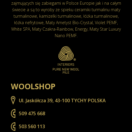
zajmujących się zabiegami w Polsce Europie jak i na całym
świecie a są to wyroby ze spieku ceramiki turmalinu maty
turmalinowe, kamizelki turmalinowe, łóżka turmalinowe,
łóżka nefrytowe, Maty Ametyst Bio-Crystal, Violet PEMF,
White SPA, Maty Czakra-Rainbow, Energy, Maty Star Luxury
Nano PEMF.
WOOLSHOP
Ul. Jaskółcza 39, 43-100 TYCHY POLSKA
509 475 668
503 560 113