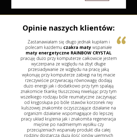
Opinie naszych klientów:
 długo jednak kupiłam i
Zastanawiałem się nad ku
u
czakra maty
wspaniałe
ceramiki turmalinowej
gdyż ko
zne RAINBOW CRYSTAL
z ceramiki turmalinu
w placów
mputerze całkowicie jestem
uczęszczałem z żoną na zabiegi
zględu na zbyt długie
droższy a jeżeli w tym sklepie 
e względu na pracę jaką
więcej w placówkach tych mówi
terze zabiegi na tej macie
maty są najlepsze a cała reszt
wracają równowagę dodają
okazało się to całkowitą niep
dodatkowo przy tym spalają
zabiegach w których uczestniczy
uszczową niwelując przy tym
matę wynosiła prawie 6500 zło
óle reumatyczne zaczynając
mata miała mniej kamieni by
bóle stawów korzonek rwy
szerokości i krótsza pozwoliłem
oczyszczające działanie na
zaufać Panu sprzedawcy który po
 wspomagające do lepszej
tak mam prawo do 14 dni odd
jak i znakomita regeneracja
sprawdzając działanie
maty tu
dmiernym wysiłku czy
ceramiki turmalinu
Obawiałam 
aniały produkt dla całej
tak jak mówiła pani tam gdzie 
dużą ilość jonów ujemnych
zabiegi nie dorównują matą z