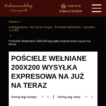
0.00
PLN
ZOBACZ KOSZYK
Home
/
w Magazynie - Na Teraz na Już - Pościele Wełniane - wysyłka
1-2 dni
/
Pościele Wełniane 200x200 wysyłka expresowa na już na
teraz
POŚCIELE WEŁNIANE
200X200 WYSYŁKA
EXPRESOWA NA JUŻ
NA TERAZ
Sortuj wg nazwy:
Sortuj wg ceny: