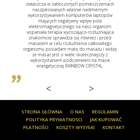
czonych pomieszczeniach
okazało się że uzyskuję się te 
 właśnie nadmiernym
korzystne dla zdrowia ze wzg
m komputerów laptopów
turmalinu działania podczerw
gatywny wpływ pola
organizm jonów ujemnych jak i
nego na nasz organizm
magnetycznego co więcej maty 
wyciszająco-rozlużniająca
wykończone zamszem mają
dza się również i przed
nowoczesny wygląd jak i wyp
ozluźnienia całkowitego
nowoczesne zgrabne sterowni
 matę do masażu i widzę
czasu trwania terapii jak i regul
wiele skuteczniejszy z
mają bardzo dobrze zagos
podczerwieni na macie
kamienie w kształcie sześciok
j RAINBOW CRYSTAL.
barwach od czarnego po
umiejscowione są jeden przy dru
wygodniej się na nich 
<
>
STRONA GŁÓWNA
O NAS
REGULAMIN
POLITYKA PRYWATNOSCI
JAK KUPOWAĆ
PŁATNOŚCI
KOSZTY WYSYŁKI
KONTAKT