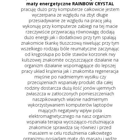
y
maty energetyczne RAINBOW CRYSTAL
z
e
pracuję dużo przy komputerze całkowicie jestem
wyczerpana ze względu na zbyt długie
u
przesiadywanie ze względu na pracę jaką
wykonuję przy komputerze zabiegi na tej macie
a
rzeczywiście przywracają równowagę dodają
dużo energii jak i dodatkowo przy tym spalają
z
znakomicie tkankę tłuszczową niwelując przy tym
wszelkiego rodzaju bóle reumatyczne zaczynając
od kręgosłupa po bóle stawów korzonek rwy
kulszowej znakomite oczyszczające działanie na
organizm działanie wspomagające do lepszej
pracy układ krążenia jak i znakomita regeneracja
mięśnie po nadmiernym wysiłku czy
przeciążeniach wspaniały produkt dla całej
rodziny dostarcza dużą ilość jonów ujemnych
zwłaszcza w zatłoczonych pomieszczeniach
naszpikowanych właśnie nadmiernym
wykorzystywaniem komputerów laptopów
mających negatywny wpływ pola
elektromagnetycznego na nasz organizm
wspaniała terapia wyciszająco-rozlużniająca
znakomicie sprawdza się również i przed
masażem w celu rozluźnienia całkowitego
organizmu posiadam matę do masażu i widzę