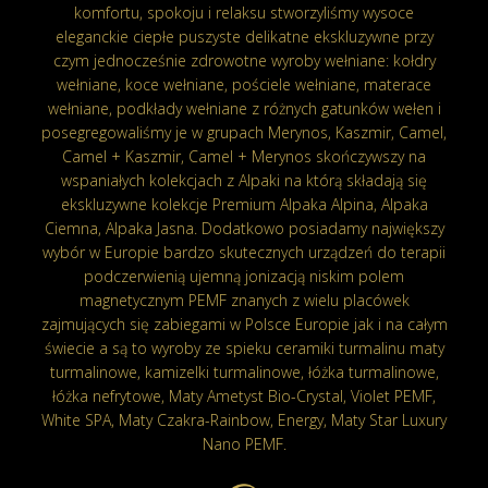
komfortu, spokoju i relaksu stworzyliśmy wysoce
eleganckie ciepłe puszyste delikatne ekskluzywne przy
czym jednocześnie zdrowotne wyroby wełniane: kołdry
wełniane, koce wełniane, pościele wełniane, materace
wełniane, podkłady wełniane z różnych gatunków wełen i
posegregowaliśmy je w grupach Merynos, Kaszmir, Camel,
Camel + Kaszmir, Camel + Merynos skończywszy na
wspaniałych kolekcjach z Alpaki na którą składają się
ekskluzywne kolekcje Premium Alpaka Alpina, Alpaka
Ciemna, Alpaka Jasna. Dodatkowo posiadamy największy
wybór w Europie bardzo skutecznych urządzeń do terapii
podczerwienią ujemną jonizacją niskim polem
magnetycznym PEMF znanych z wielu placówek
zajmujących się zabiegami w Polsce Europie jak i na całym
świecie a są to wyroby ze spieku ceramiki turmalinu maty
turmalinowe, kamizelki turmalinowe, łóżka turmalinowe,
łóżka nefrytowe, Maty Ametyst Bio-Crystal, Violet PEMF,
White SPA, Maty Czakra-Rainbow, Energy, Maty Star Luxury
Nano PEMF.