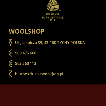
WOOLSHOP
Ul. Jaskółcza 39, 43-100 TYCHY POLSKA
509 475 668
503 560 113
biuroexclusivewool@op.pl