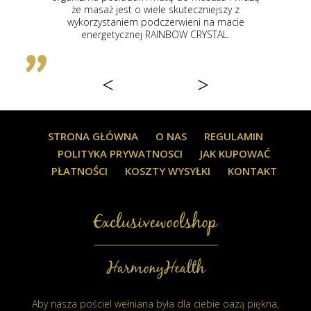
że masaż jest o wiele skuteczniejszy z
wykorzystaniem podczerwieni na macie
energetycznej RAINBOW CRYSTAL.
<
>
STRONA GŁÓWNA
O NAS
REGULAMIN
POLITYKA PRYWATNOSCI
JAK KUPOWAĆ
PŁATNOŚCI
KOSZTY WYSYŁKI
KONTAKT
Aby nasza pościel wełniana była dla ciebie oazą piękna,