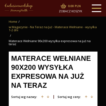
0.00
PLN
ZOBACZ KOSZYK
Home
/
w Magazynie - Na Teraz na Już - Materace Wełniane - wysyłka
1-2 dni
/
Materace Wełniane 90x200 wysyłka expresowa na już na
teraz
MATERACE WEŁNIANE
90X200 WYSYŁKA
EXPRESOWA NA JUŻ
NA TERAZ
Sortuj wg nazwy:
Sortuj wg ceny: