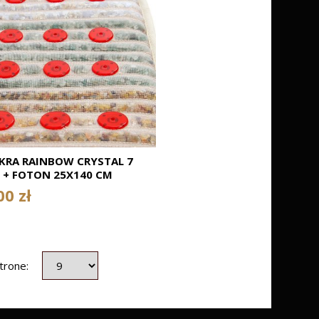
KRA RAINBOW CRYSTAL 7
 + FOTON 25X140 CM
ITA JAKOŚĆ KAMIENI
00 zł
ETNYCH ! LUKSUSOWE
IE ! NOWY DESIGN ! CENA
GOWA 3090 ZŁOTYCH
strone: