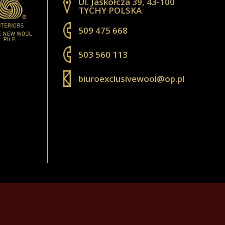
Ul. Jaskółcza 39, 43-100
TYCHY POLSKA
509 475 668
503 560 113
biuroexclusivewool@op.pl