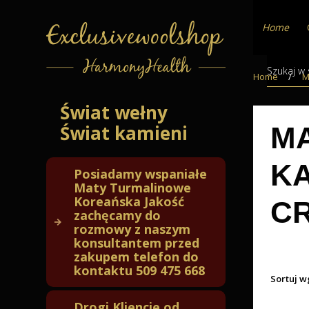
Home
Home
/
M
Świat wełny
MA
Świat kamieni
KA
Posiadamy wspaniałe
Maty Turmalinowe
Koreańska Jakość
C
zachęcamy do
rozmowy z naszym
konsultantem przed
zakupem telefon do
kontaktu 509 475 668
Sortuj w
Drogi Kliencie od