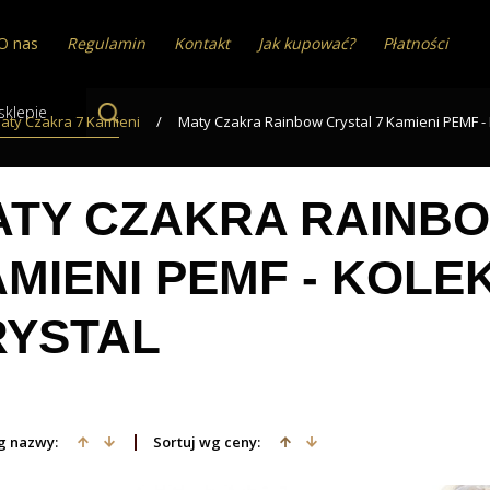
O nas
Regulamin
Kontakt
Jak kupować?
Płatności
aty Czakra 7 Kamieni
/
Maty Czakra Rainbow Crystal 7 Kamieni PEMF - 
TY CZAKRA RAINBO
MIENI PEMF - KOL
RYSTAL
g nazwy:
Sortuj wg ceny: