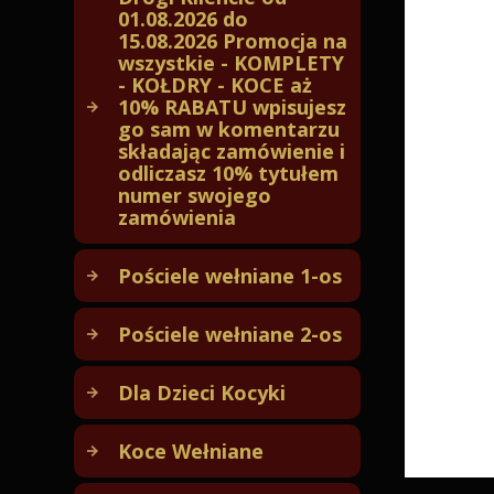
01.08.2026 do
15.08.2026 Promocja na
wszystkie - KOMPLETY
- KOŁDRY - KOCE aż
10% RABATU wpisujesz
go sam w komentarzu
składając zamówienie i
odliczasz 10% tytułem
numer swojego
zamówienia
Pościele wełniane 1-os
Pościele wełniane Camel (69)
Pościele wełniane 2-os
Pościele wełniane Kaszmir
(51)
Pościele wełniane Camel (283)
Dla Dzieci Kocyki
Pościele wełniane Merynos
Pościele wełniane Kaszmir
(21)
(256)
Kocyki dla maluchów (20)
Koce Wełniane
Pościele wełniane Merynos
Pościele wełniane Merynos