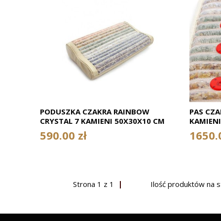
PODUSZKA CZAKRA RAINBOW
PAS CZA
CRYSTAL 7 KAMIENI 50X30X10 CM
KAMIENI
ZNAKOMITA JAKOŚĆ KAMIENI
ZNAKOM
590.00 zł
1650.
SZLACHETNYCH ! LUKSUSOWE
SZLACH
WYKONANIE ! NOWY DESIGN ! CENA
WYKONAN
KATALOGOWA 980 ZŁOTYCH
KATALO
Strona
1
z
1
Ilość produktów na 