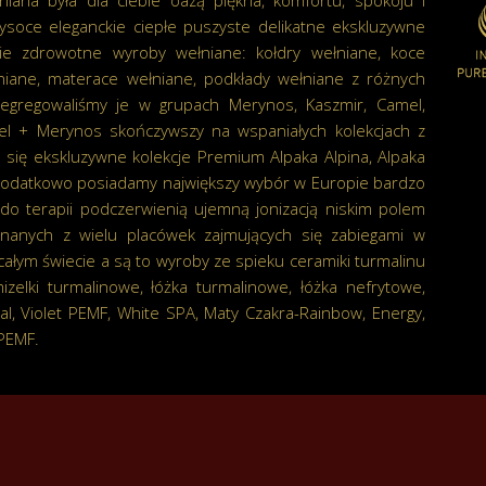
niana była dla ciebie oazą piękna, komfortu, spokoju i
ysoce eleganckie ciepłe puszyste delikatne ekskluzywne
ie zdrowotne wyroby wełniane: kołdry wełniane, koce
łniane, materace wełniane, podkłady wełniane z różnych
egregowaliśmy je w grupach Merynos, Kaszmir, Camel,
el + Merynos skończywszy na wspaniałych kolekcjach z
ą się ekskluzywne kolekcje Premium Alpaka Alpina, Alpaka
 Dodatkowo posiadamy największy wybór w Europie bardzo
do terapii podczerwienią ujemną jonizacją niskim polem
anych z wielu placówek zajmujących się zabiegami w
 całym świecie a są to wyroby ze spieku ceramiki turmalinu
zelki turmalinowe, łóżka turmalinowe, łóżka nefrytowe,
al, Violet PEMF, White SPA, Maty Czakra-Rainbow, Energy,
PEMF.