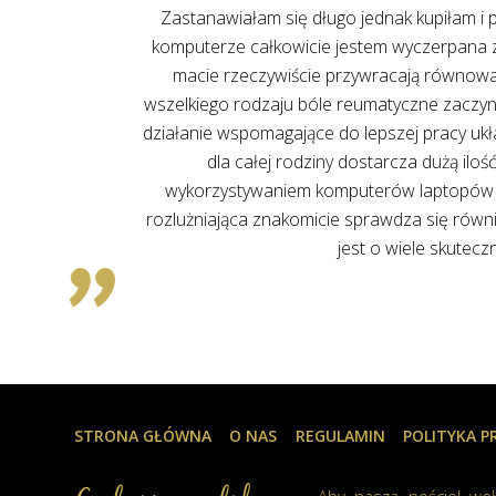
lecam każdemu
czakra maty
wspaniałe
maty energetyczne
ględu na zbyt długie przesiadywanie ze względu na pracę jaką 
dają dużo energii jak i dodatkowo przy tym spalają znakomicie
c od kręgosłupa po bóle stawów korzonek rwy kulszowej znakom
rążenia jak i znakomita regeneracja mięśnie po nadmiernym wys
 jonów ujemnych zwłaszcza w zatłoczonych pomieszczeniach na
ych negatywny wpływ pola elektromagnetycznego na nasz org
 i przed masażem w celu rozluźnienia całkowitego organizmu p
ejszy z wykorzystaniem podczerwieni na macie energetycznej 
STRONA GŁÓWNA
O NAS
REGULAMIN
POLITYKA 