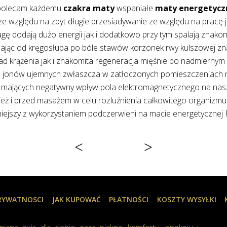
 RAINBOW CRYSTAL
pracuję dużo przy
wykonuję przy komputerze zabiegi na tej
 tkankę tłuszczową niwelując przy tym
n
ite oczyszczające działanie na organizm
650
iłku czy przeciążeniach wspaniały produkt
mi
szpikowanych właśnie nadmiernym
m
anizm wspaniała terapia wyciszająco-
osiadam matę do masażu i widzę że masaż
wy
RAINBOW CRYSTAL.
<
>
PRYWATNOSCI
JAK KUPOWAĆ
PŁATNOŚCI
KOSZTY WYSYŁKI